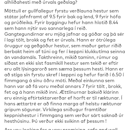
alhliðahesti með úrvals geðslag?
Möttull er gullfallegur fyrstu verðlauna hestur sem
státar jafnframt af 9.5 fyrir bak og lend, 9 fyrir hófa
og prúðleika. Fyrir byggingu hefur hann hlotið 8.44
sem hann nýtir svo sannarlega í reið.
Gangtegundirnar eru mjög jafnar og góðar og þá sér
í lagi tölt, brokk og fet er úrvals. Hann er ótrúlega
öruggur og geðgóður hestur, sem maður getur riðið
berbakt heim af túni og fer í keppni klukkutíma seinna
án vandamáls. Takthreinn, mikið taminn, rúmur og
síðast en ekki síst fasmikill hestur sem tekið er eftir
eru allt lýsingarorð sem sæma þessum hesti. Hann er
að stíga sín fyrstu skref í keppni og hefur farið í 6.50 í
fimmgang á sínu öðru móti. Meðal einkunna sem
hann var að fá voru meðal annars 7 fyrir tölt , brokk,
fet og á hann mikið inni. Ættlínurnar bakvið klárinn
eru einnig eftirtektarverðar ef horft er til ræktunar. Í
hans ættartré er að finna marga af helstu ræktunar
gripum sögunar. Virkilega sniðugur framtíðar
keppnishestur i fimmgang sem verður sárt saknað úr
hesthúsinu. Þú verður ekki svikinn af þessum !