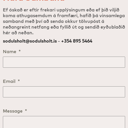
Ef óskað er eftir frekari upplýsingum eða ef þið viljið
koma athugasemdum á framfæri, hafið þá vinsamlega
samband með því að senda okkur tölvupóst á
neðangreint netfang eða fyllið út og sendið eyðublaðið
hér að neðan.
sodulsholt@sodulsholt.is
-
+354 895 5464
Name
*
Email
*
Message
*