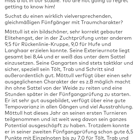
miss a lot in our stable. You are not going to regret
getting to know him!
Suchst du einen wirklich vielversprechenden,
gleichmäßigen Fünfgänger mit Traumcharakter?
Möttull ist ein bildschöner, sehr korrekt gebauter
Elitehengst, der in der Zuchtprüfung unter anderem
9,5 für Rückenlinie-Kruppe, 9,0 für Hufe und
Langhaar erzielen konnte. Seine Exterieurnote liegt
gesamt bei 8,44 und er weiß das unter dem Sattel
einzusetzen. Seine Gangarten sind stets taktklar und
sicher, speziell sein Tölt, Trab und Schritt sind
außerordentlich gut. Möttull verfügt über einen sehr
ausgeglichenen Charakter der es z.B möglich macht
ihn ohne Sattel von der Weide zu reiten und eine
Stunden später in der Fünfgangprüfung zu starten.
Er ist sehr gut ausgebildet, verfügt über eine gute
Tempovarianz in allen Gängen und viel Ausstrahlung.
Möttull hat dieses Jahr an seinen ersten Turnieren
teilgenommen und ist weit weg davon sein ganzes
Potential ausgeschöpft zu haben. Trotzdem konnte
er in seiner zweiten Fünfgangprüfung schon gute 6,5
Punkte mit Einzelnoten bis zu 7,0 für Tölt, Trab und