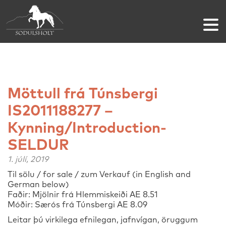
Möttull frá Túnsbergi
IS2011188277 –
Kynning/Introduction-
SELDUR
1. júlí, 2019
Til sölu / for sale / zum Verkauf (in English and
German below)
Faðir: Mjölnir frá Hlemmiskeiði AE 8.51
Móðir: Særós frá Túnsbergi AE 8.09
Leitar þú virkilega efnilegan, jafnvígan, öruggum