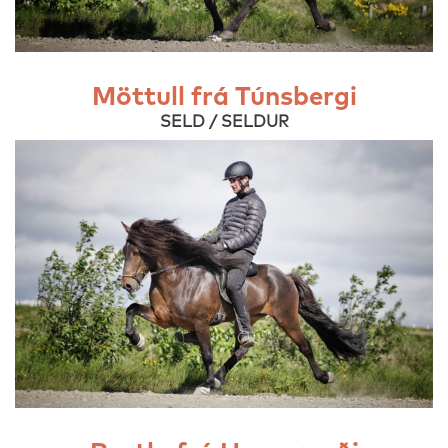
Möttull frá Túnsbergi
SELD / SELDUR