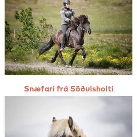
Snæfari frá Söðulsholti