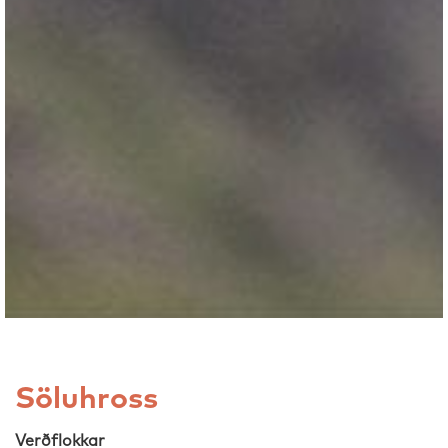
Söluhross
Verðflokkar