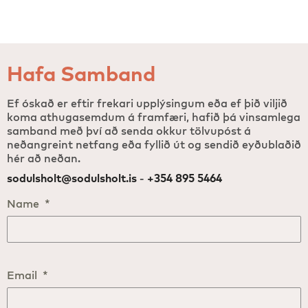
Hafa Samband
Ef óskað er eftir frekari upplýsingum eða ef þið viljið
koma athugasemdum á framfæri, hafið þá vinsamlega
samband með því að senda okkur tölvupóst á
neðangreint netfang eða fyllið út og sendið eyðublaðið
hér að neðan.
sodulsholt@sodulsholt.is
-
+354 895 5464
Name
*
Email
*