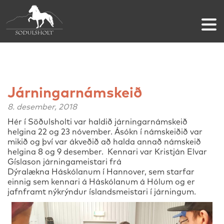
Járningarnámskeið
8. desember, 2018
Hér í Söðulsholti var haldið járningarnámskeið
helgina 22 og 23 nóvember. Ásókn í námskeiðið var
mikið og því var ákveðið að halda annað námskeið
helgina 8 og 9 desember. Kennari var Kristján Elvar
Gíslason járningameistari frá
Dýralækna Háskólanum í Hannover, sem starfar
einnig sem kennari á Háskólanum á Hólum og er
jafnframt nýkrýndur íslandsmeistari í járningum.